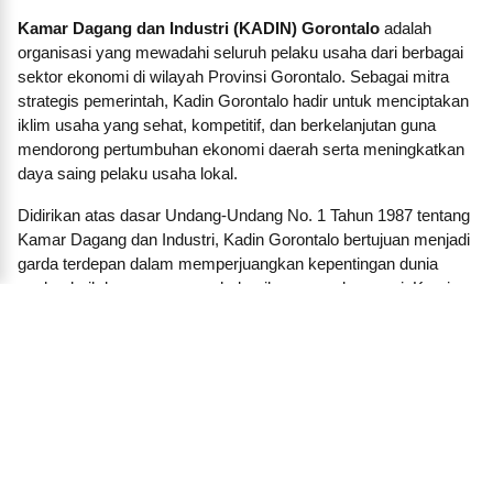
Kamar Dagang dan Industri (KADIN) Gorontalo
adalah
organisasi yang mewadahi seluruh pelaku usaha dari berbagai
sektor ekonomi di wilayah Provinsi Gorontalo. Sebagai mitra
strategis pemerintah, Kadin Gorontalo hadir untuk menciptakan
iklim usaha yang sehat, kompetitif, dan berkelanjutan guna
mendorong pertumbuhan ekonomi daerah serta meningkatkan
daya saing pelaku usaha lokal.
Didirikan atas dasar Undang-Undang No. 1 Tahun 1987 tentang
Kamar Dagang dan Industri, Kadin Gorontalo bertujuan menjadi
garda terdepan dalam memperjuangkan kepentingan dunia
usaha, baik besar, menengah, kecil, maupun koperasi. Kami
membangun jaringan dan kemitraan strategis antara pengusaha
dengan pemerintah daerah, lembaga pendidikan, lembaga
keuangan, investor, dan pelaku ekonomi lainnya.
Dalam menjalankan fungsinya, KADIN Gorontalo aktif
menyelenggarakan pelatihan, seminar, forum bisnis, dan
program-program inkubasi untuk mendorong lahirnya
wirausaha baru. Kami juga berperan penting dalam